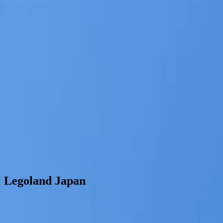
Closed
Legoland Japan