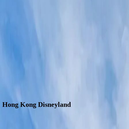
Đang mở cửa
Hong Kong Disneyland