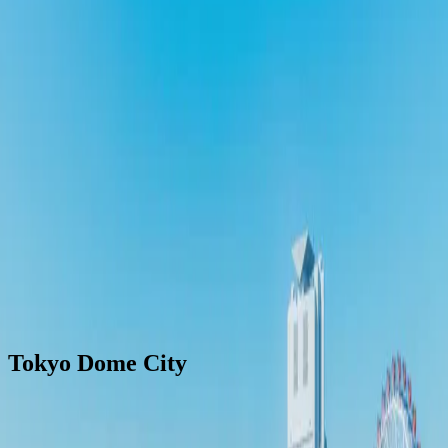
Closed
Tokyo Dome City