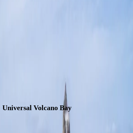
Closed
Universal Volcano Bay