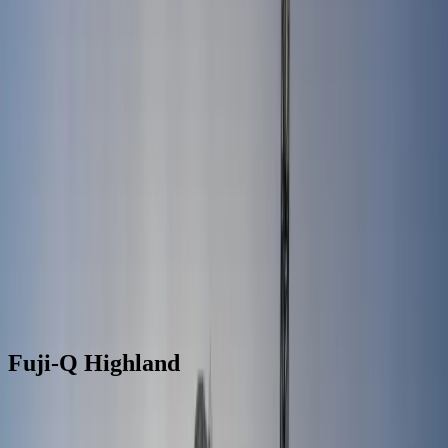
Closed
Fuji-Q Highland